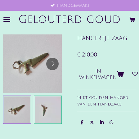
Handgemaakt
Ga
direct
Gelouterd goud
naar
de
hoofdinhoud
hangertje zaag
€ 210,00
In
winkelwagen
14 kt gouden hanger
van een handzaag
D
D
S
D
e
e
h
e
l
e
a
l
e
l
r
e