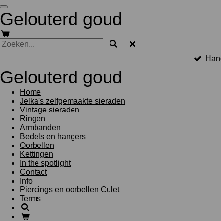
Ga
Gelouterd goud
direct
naar
de
hoofdinhoud
Han
Gelouterd goud
Home
Jelka's zelfgemaakte sieraden
Vintage sieraden
Ringen
Armbanden
Bedels en hangers
Oorbellen
Kettingen
In the spotlight
Contact
Info
Piercings en oorbellen Culet
Terms