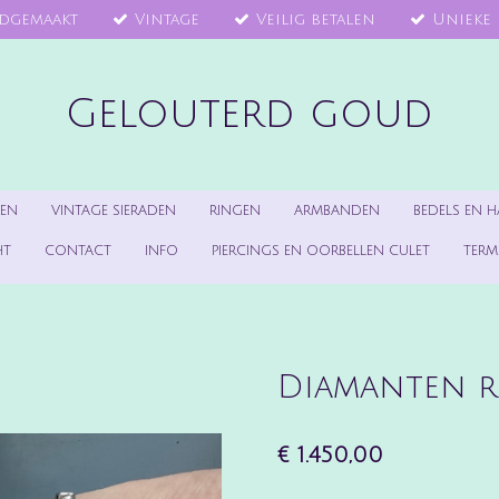
dgemaakt
Vintage
Veilig betalen
Unieke 
Gelouterd goud
DEN
VINTAGE SIERADEN
RINGEN
ARMBANDEN
BEDELS EN 
HT
CONTACT
INFO
PIERCINGS EN OORBELLEN CULET
TERM
Diamanten r
€ 1.450,00