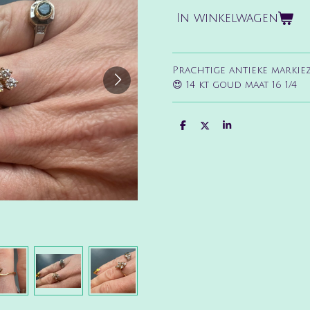
In winkelwagen
Prachtige antieke markie
😍 14 kt goud maat 16 1/4
D
D
S
e
e
h
l
e
a
e
l
r
n
e