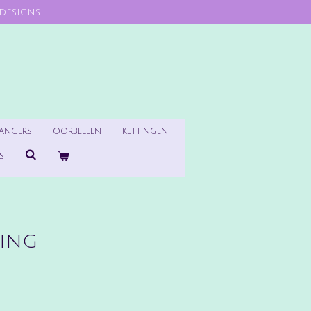
designs
HANGERS
OORBELLEN
KETTINGEN
S
ing