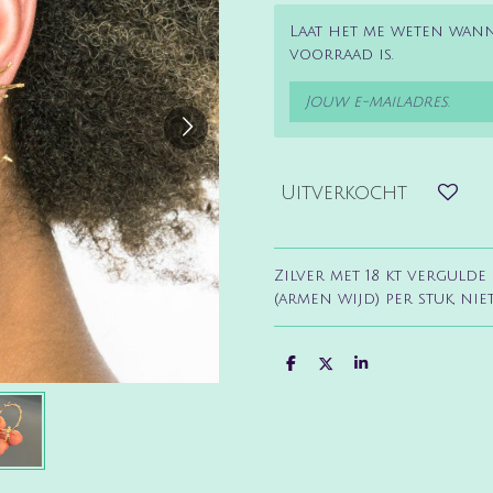
Laat het me weten wan
voorraad is.
Uitverkocht
Zilver met 18 kt verguld
(armen wijd) per stuk, nie
D
D
S
e
e
h
l
e
a
e
l
r
n
e