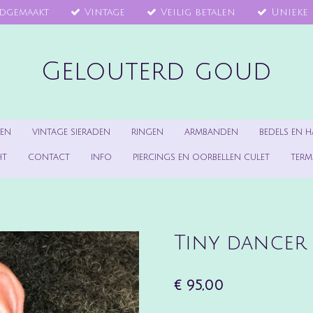
dgemaakt
Vintage
Veilig betalen
Unieke 
Gelouterd goud
DEN
VINTAGE SIERADEN
RINGEN
ARMBANDEN
BEDELS EN 
HT
CONTACT
INFO
PIERCINGS EN OORBELLEN CULET
TERM
Tiny dancer
€ 95,00