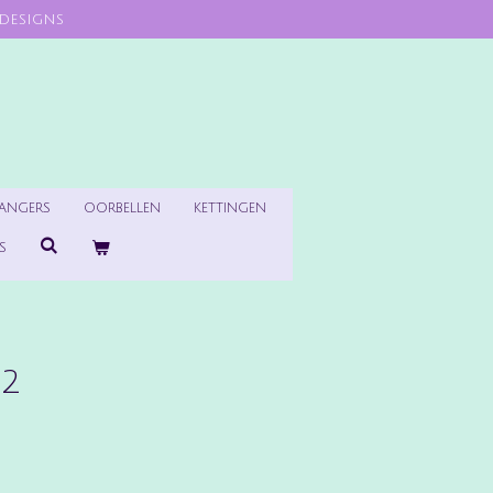
designs
HANGERS
OORBELLEN
KETTINGEN
S
 2