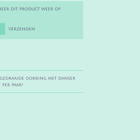
neer dit product weer op
Verzenden
e gedraaide oorring met danser
t per paar!